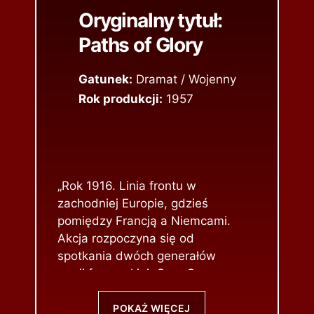
Oryginalny tytuł:
Paths of Glory
Gatunek:
Dramat / Wojenny
Rok produkcji:
1957
„Rok 1916. Linia frontu w
zachodniej Europie, gdzieś
pomiędzy Francją a Niemcami.
Akcja rozpoczyna się od
spotkania dwóch generałów
armii francuskiej. Gen. George
Broulard, kusząc gen. Paula
Mireau perspektywą rychłego
POKAŻ WIĘCEJ