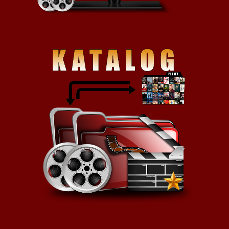
wojny i manifest celujący w
hipokryzję ludzi, którzy czerpią z
niej korzyści, traktując
podległych sobie żołnierzy jak
pionki na szachownicy, które bez
mrugnięcia okiem można zawsze
poświęcić (i zastąpić nowymi).
Już od samego początku widz
zostaje zasypany kuriozalnymi,
epatującymi głupotą i
bezdusznością sytuacjami gdzie
generalicja postanawia się
„wykazać” i zdobyć mało
znaczące wzgórze, bez względu
na koszta i ilość przelanej krwi…
oczywiście nie własnej, lecz
podległych żołnierzy. Wątpliwości