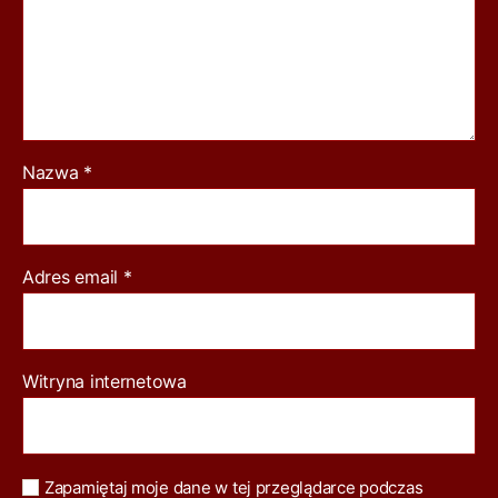
szczegółów, ale tego typu
sytuacje ogląda się wprost z
szokiem i niedowierzaniem. Są
one tak idiotyczne, tak
całkowicie pozbawione cech
wszelkiego człowieczeństwa
(skurwysyństwo pierwszej wody,
Nazwa
*
mówiąc kolokwialnie), tak chore,
że aż ciarki przechodzą po
plecach a pięści zaciskają się
Adres email
*
same. Kubrick doskonale
portretuje wojskową
„wierchuszkę” jako dużych
chłopców bawiących się w
Witryna internetowa
wojenkę, którzy pod
płaszczykiem „patriotyzmu” i
patetycznych haseł wysyłają
ludzi na rzeź dla jakichś durnych
Zapamiętaj moje dane w tej przeglądarce podczas