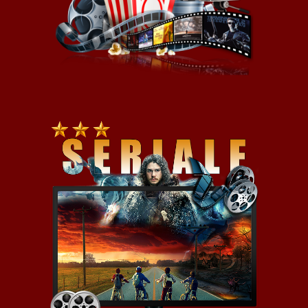
tchórzostwo. Ich ukaranie, a
jakże, karą śmierci, ma być
przestrogą dla innych. Obrony
oskarżonych podejmuje się
pułkownik Dax…”
Trafiłem na ten film nadrabiając
braki z filmografii Stanley’a
Kubricka i muszę przyznać, że
„Paths of Glory” całkowicie mnie
rozwalił. Nie jest żadną
nowością, że Kubrick często
przemycał w swoich obrazach
treści anty-wojenne („Dr
Stangelove”, „Full Metal Jacket”),
ale „Ścieźki Chwały” to
prawdziwy „krzyk protestu”
reżysera przeciwko absurdowi