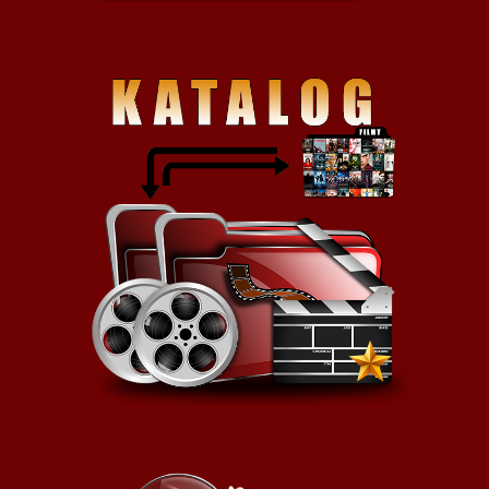
drodze.
To co wyróżnia „Suburrę” to
kapitalny, gęsty klimat, który
niemal można kroić nożem. Tutaj
wręcz czuć ten zapach moralnej
zgnilizny, spowijającej cały Rzym,
miasto gdzie nie ma
pozytywnych bohaterów, są tylko
ci źli i ci jeszcze gorsi. Kapitalnie
podkreśla to metaforyczna,
finałowa scena (spokojnie, to
żaden spoiler) gdzie widzimy
potężny deszcz z zaciekłością
atakujący ulice Wiecznego
Miasta, tak jakby chciał zmyć z
niego cały ten brud, ale mu się
nie udaje – zalane studzienki