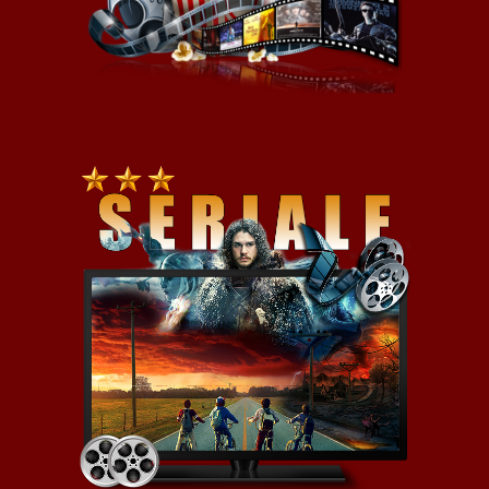
O fabule za wiele nie można
powiedzieć bez spoilerów.
Ogólnie jest to historia kilku
osób, których losy przeplotą się –
czy chcą tego czy nie – w
bezlitosnej walce o wpływy,
gdzie nikt nie bierze jeńców.
Świetnie pokazane jest jak jedno,
wydawać by się mogło błahe
wydarzenie, powoduje
prawdziwy efekt domina, który
pogrąży niemal cały Rzym w
chaosie i morzu krwi. Pewne
sytuacje wywołują inne sytuację i
z niewielkiej „śnieżki” robi się
prawdziwa kula śniegowa,
miażdżącą wszystkich na swej