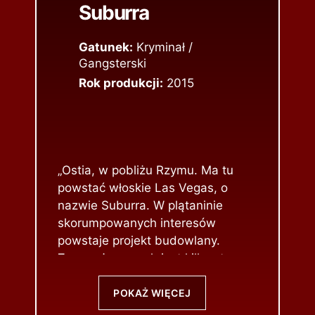
Suburra
Gatunek:
Kryminał /
Gangsterski
Rok produkcji:
2015
„Ostia, w pobliżu Rzymu. Ma tu
powstać włoskie Las Vegas, o
nazwie Suburra. W plątaninie
skorumpowanych interesów
powstaje projekt budowlany.
Zaangażowanych jest kilka stron:
państwo (nawet
parlamentarzyści i ministrowie),
POKAŻ WIĘCEJ
Watykan, oraz kilka rodzin