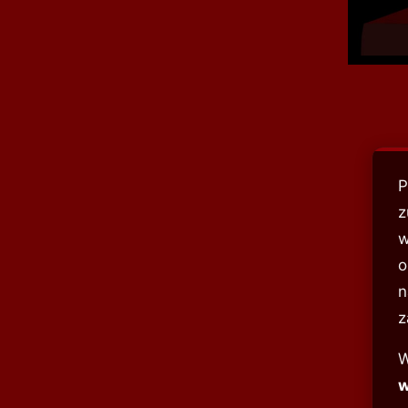
P
z
w
o
n
z
W
w