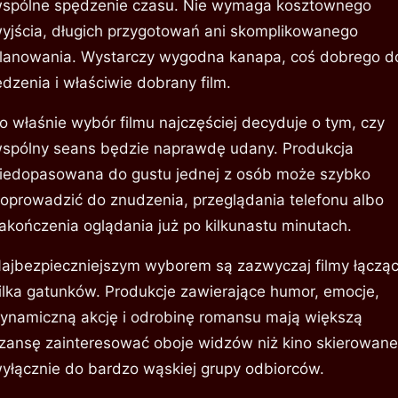
spólne spędzenie czasu. Nie wymaga kosztownego
yjścia, długich przygotowań ani skomplikowanego
lanowania. Wystarczy wygodna kanapa, coś dobrego d
edzenia i właściwie dobrany film.
o właśnie wybór filmu najczęściej decyduje o tym, czy
spólny seans będzie naprawdę udany. Produkcja
iedopasowana do gustu jednej z osób może szybko
oprowadzić do znudzenia, przeglądania telefonu albo
akończenia oglądania już po kilkunastu minutach.
ajbezpieczniejszym wyborem są zazwyczaj filmy łączą
ilka gatunków. Produkcje zawierające humor, emocje,
ynamiczną akcję i odrobinę romansu mają większą
zansę zainteresować oboje widzów niż kino skierowane
yłącznie do bardzo wąskiej grupy odbiorców.