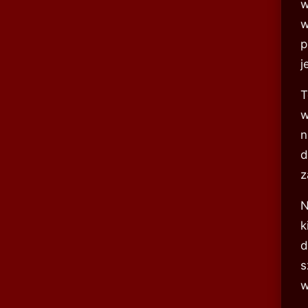
w
w
p
j
T
w
n
d
z
N
k
d
s
w