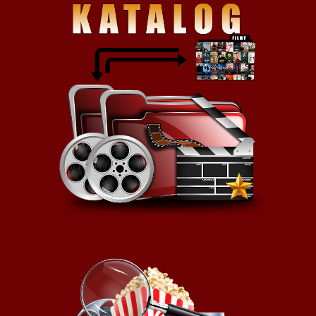
jazda na maksa, bo nic nie jest
takie jakim się z pozoru wydaje a
tropy zdają się mnożyć…
Film jest na prawdę świetnie
zrealizowany, a napięcie
budowane zaiste po
mistrzowsku. Przez 3/4 filmu nie
ginie żadna z głównych postaci,
a mimo to – widz z napięcia nie
może niemal usiedzieć na
miejscu (nie jest to typowa
amerykańska kicha, gdzie giną
setki ludzi i zostają przelane
hektolitry krwi, by pokryć
niedociągnięcia w fabule;). Do
samego końca nie wiadomo, kto
jest psycholem, chociaż krąg