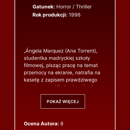
Gatunek:
Horror / Thriller
Rok produkcji:
1996
„Ángela Marquez (Ana Torrent),
studentka madryckiej szkoły
filmowej, pisząc pracę na temat
przemocy na ekranie, natrafia na
kasetę z zapisem prawdziwego
morderstwa. Kiedy okazuje się,
że torturowana na filmie
dziewczyna to jedna z byłych
POKAŻ WIĘCEJ
studentek szkoły, a znalazca
taśmy – jeden z profesorów
uczelni – ginie, dziewczyna
Ocena Autora:
8