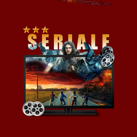
ostatnio trochę starszy (1996 r.)
hiszpański horror „Tesis”. Film
przedstawia historię dziewczyny
(Angela), która pisze pracę
zaliczeniową na temat przemocy
w mediach. W jej ręce
przypadkowo wpada kaseta z
prawdziwym zapisem tortur i
śmierci (Snuff Movie)
dziewczyny, która uczęszczała
na ten sam Uniwerek co główna
bohaterka. Angela, razem ze
swoim kolegą – wielbicielem
krwawych horrorów i
ekstremalnego porno, wpadają
na trop kogoś, kto zajmuje się
produkcją „filmów ostatniego
tchnienia” i wtedy zaczyna się