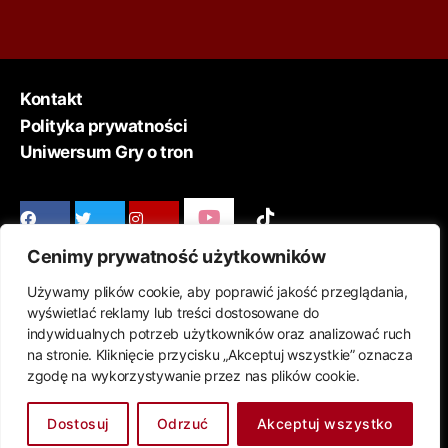
Kontakt
Polityka prywatności
Uniwersum Gry o tron
Cenimy prywatność użytkowników
Używamy plików cookie, aby poprawić jakość przeglądania,
wyświetlać reklamy lub treści dostosowane do
© 2026
Wartoobejrzeć
indywidualnych potrzeb użytkowników oraz analizować ruch
na stronie. Kliknięcie przycisku „Akceptuj wszystkie” oznacza
zgodę na wykorzystywanie przez nas plików cookie.
W górę
↑
Dostosuj
Odrzuć
Akceptuj wszystko