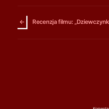
←
Recenzja filmu: „Dziewczyn
Komenta