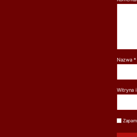
Nazwa
*
Witryna 
Zapami