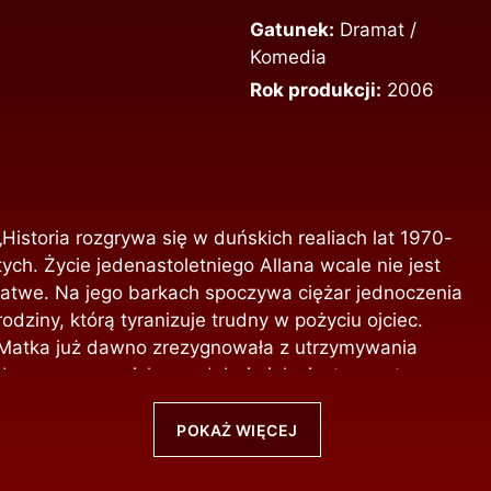
Gatunek:
Dramat /
Komedia
Rok produkcji:
2006
„Historia rozgrywa się w duńskich realiach lat 1970-
tych. Życie jedenastoletniego Allana wcale nie jest
łatwe. Na jego barkach spoczywa ciężar jednoczenia
rodziny, którą tyranizuje trudny w pożyciu ojciec.
Matka już dawno zrezygnowała z utrzymywania
domowego ogniska, podobnie jak siostra, a starszy
brat wyprowadził się z domu. Jedyną zaletą ojca jest
to, że ma talent krasomówczy, który wykorzystuje jako
POKAŻ WIĘCEJ
mówca na pogrzebach. Ale nie tylko pogrzeby
sprawiają, że ojciec Allana jest w wyśmienitym