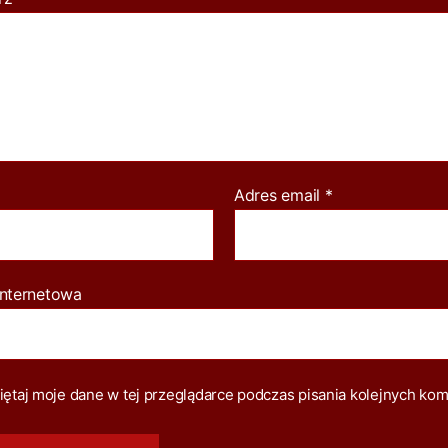
jest tak zapatrzony w ojca, że podsyła mu swoją
czternastoletnią siostrę, by „pocieszała” „zapłakanego
rodziciela”, z czego ten korzysta nader skwapliwie.
Mamy też ową siostrę – osobę najbardziej
pokrzywdzoną i godną współczucia, która godzi się na
pedofilskie zabawy z ojcem, po to by nie robił tego jej
młodszy brat, gotowy na wszystko, aby tylko poprawić
Adres email
*
ojcu nastrój…
Jak więc widać patologia jest tu wszechobecna i
spowija całą rodzinę niczym mgła wrzosowiska.
internetowa
Ciekawie jest tu przedstawiona postać potwora w
ludzkiej skórze jakim bez wątpienia jest głowa rodziny.
Z reguły taka osoba kojarzy się nam z bezlitosnym
brutalem, który fizycznie terroryzuje rodzinę. Tutaj jest
ętaj moje dane w tej przeglądarce podczas pisania kolejnych kom
wręcz o 180 stopni w drugą stronę. Ojciec, to słaby,
chlipiący i użalający się nad sobą człowieczek, który